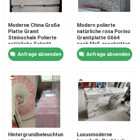
Moderne China Große
Modern polierte
Platte Granit
natürliche rosa Porino
Steinschale Polierte
Granitplatte G664
natürliche Schnitt
nach Maß geschnitten
nach Größe
China rosa Porno Rosa
Anfrage absenden
Anfrage absenden
Chinesische rosa
Preise
Porno Rosa Granit
Platte
Nach Hause
Über uns
Hintergrundbeleuchtung
Luxusmoderne
Kontakte