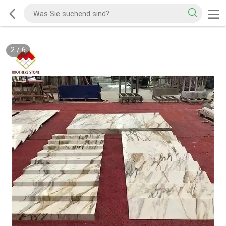
2
/
6