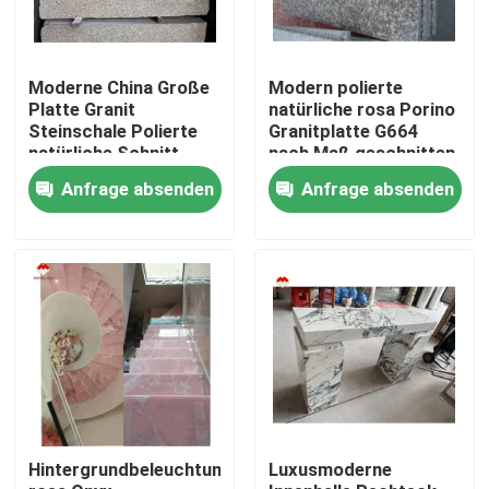
Moderne China Große
Modern polierte
Platte Granit
natürliche rosa Porino
Steinschale Polierte
Granitplatte G664
natürliche Schnitt
nach Maß geschnitten
nach Größe
China rosa Porno Rosa
Anfrage absenden
Anfrage absenden
Chinesische rosa
Preise
Porno Rosa Granit
Platte
Nach Hause
Über uns
Hintergrundbeleuchtung
Luxusmoderne
Kontakte