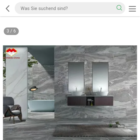
3
/
6