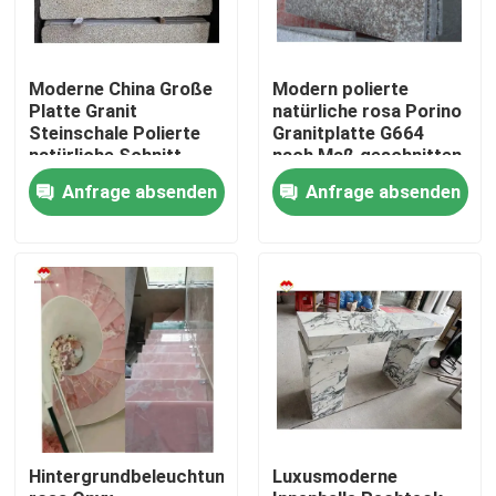
Moderne China Große
Modern polierte
Platte Granit
natürliche rosa Porino
Steinschale Polierte
Granitplatte G664
natürliche Schnitt
nach Maß geschnitten
nach Größe
China rosa Porno Rosa
Anfrage absenden
Anfrage absenden
Chinesische rosa
Preise
Porno Rosa Granit
Platte
Nach Hause
Über uns
Hintergrundbeleuchtung
Luxusmoderne
Kontakte