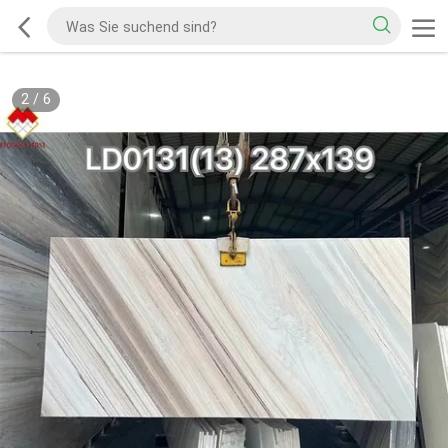
2
/
6