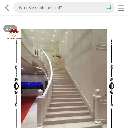
2
/
6