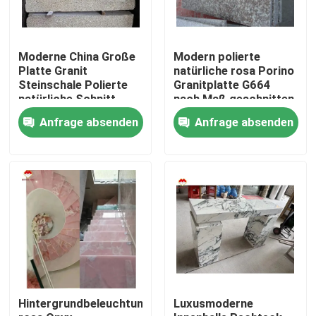
Moderne China Große
Modern polierte
Platte Granit
natürliche rosa Porino
Steinschale Polierte
Granitplatte G664
natürliche Schnitt
nach Maß geschnitten
nach Größe
China rosa Porno Rosa
Anfrage absenden
Anfrage absenden
Chinesische rosa
Preise
Porno Rosa Granit
Platte
Nach Hause
Über uns
Hintergrundbeleuchtung
Luxusmoderne
Kontakte