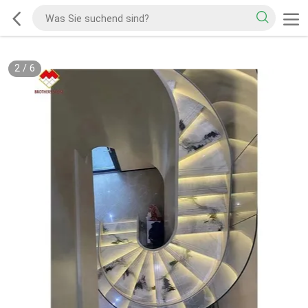
2
/
6