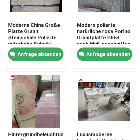
Moderne China Große
Modern polierte
Platte Granit
natürliche rosa Porino
Steinschale Polierte
Granitplatte G664
natürliche Schnitt
nach Maß geschnitten
nach Größe
China rosa Porno Rosa
Anfrage absenden
Anfrage absenden
Chinesische rosa
Preise
Porno Rosa Granit
Platte
Zu Hause
Produkte
Hintergrundbeleuchtung
Luxusmoderne
Über uns