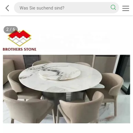
2
/
6