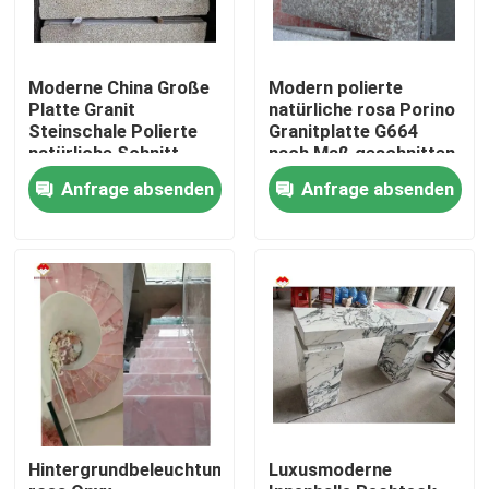
Moderne China Große
Modern polierte
Platte Granit
natürliche rosa Porino
Steinschale Polierte
Granitplatte G664
natürliche Schnitt
nach Maß geschnitten
nach Größe
China rosa Porno Rosa
Anfrage absenden
Anfrage absenden
Chinesische rosa
Preise
Porno Rosa Granit
Platte
Nach Hause
Über uns
Hintergrundbeleuchtung
Luxusmoderne
Kontakte