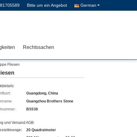
-81705589
Bitte um ein Angebot
German
gkeiten
Rechtssachen
eppe Fliesen
liesen
tdetails:
ftsort:
Guangdong, China
enname:
Guangzhou Brothers Stone
lnummer:
BS538
ng und Versand AGB:
estellmenge:
20 Quadratmeter