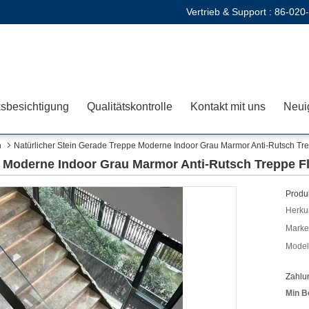
Vertrieb & Support :
86-020
sbesichtigung
Qualitätskontrolle
Kontakt mit uns
Neui
n
Natürlicher Stein Gerade Treppe Moderne Indoor Grau Marmor Anti-Rutsch Tr
e Moderne Indoor Grau Marmor Anti-Rutsch Treppe F
Produk
Herkun
Mark
Model
Zahlu
Min B