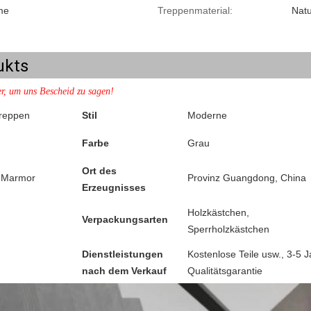
me
Treppenmaterial:
Natu
ukts
er, um uns Bescheid zu sagen!
reppen
Stil
Moderne
Farbe
Grau
Ort des
s Marmor
Provinz Guangdong, China
Erzeugnisses
Holzkästchen,
Verpackungsarten
Sperrholzkästchen
Dienstleistungen
Kostenlose Teile usw., 3-5 
nach dem Verkauf
Qualitätsgarantie