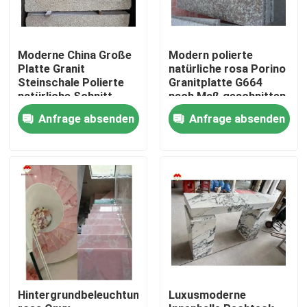
Moderne China Große
Modern polierte
Platte Granit
natürliche rosa Porino
Steinschale Polierte
Granitplatte G664
natürliche Schnitt
nach Maß geschnitten
nach Größe
China rosa Porno Rosa
Anfrage absenden
Anfrage absenden
Chinesische rosa
Preise
Porno Rosa Granit
Platte
Nach Hause
Über uns
Hintergrundbeleuchtung
Luxusmoderne
Kontakte