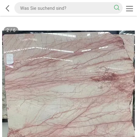
2
/
6