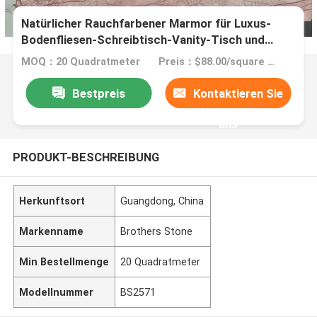
Natürlicher Rauchfarbener Marmor für Luxus-
Bodenfliesen-Schreibtisch-Vanity-Tisch und
Wandpaneel
MOQ：20 Quadratmeter
Preis：$88.00/square meters 20-99 square meters
Bestpreis
Kontaktieren Sie
uns
PRODUKT-BESCHREIBUNG
Herkunftsort
Guangdong, China
Markenname
Brothers Stone
Min Bestellmenge
20 Quadratmeter
Modellnummer
BS2571