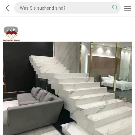
2
/
6