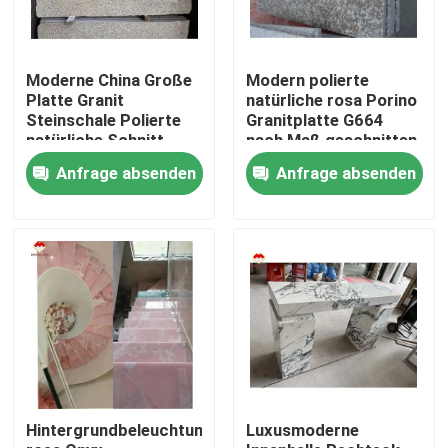
Moderne China Große
Modern polierte
Platte Granit
natürliche rosa Porino
Steinschale Polierte
Granitplatte G664
natürliche Schnitt
nach Maß geschnitten
nach Größe
China rosa Porno Rosa
Anfrage absenden
Anfrage absenden
Chinesische rosa
Preise
Porno Rosa Granit
Platte
Nach Hause
Über uns
Hintergrundbeleuchtung
Luxusmoderne
Kontakte