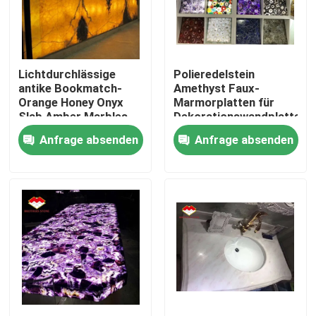
Produkte
Lichtdurchlässige
Polieredelstein
Granit-Steinplatten
antike Bookmatch-
Amethyst Faux-
Orange Honey Onyx
Marmorplatten für
Slab Amber Marbles
Dekorationswandplatte
Granit-Steinfliesen
Anfrage absenden
Anfrage absenden
Poliergranit-Stein
Geflammter Granit-Stein
Marmorsteinplatte
Marmorsteinfliese