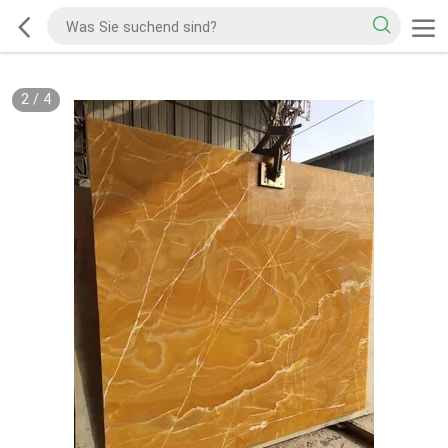
2
/
4