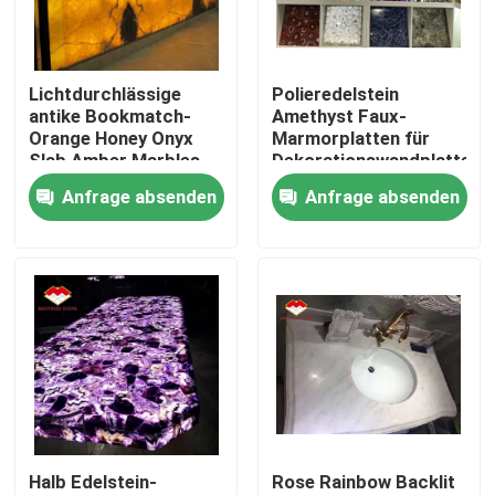
Produkte
Lichtdurchlässige
Polieredelstein
antike Bookmatch-
Amethyst Faux-
Granit-Steinplatten
Orange Honey Onyx
Marmorplatten für
Slab Amber Marbles
Dekorationswandplatte
Anfrage absenden
Anfrage absenden
Granit-Steinfliesen
Poliergranit-Stein
Geflammter Granit-Stein
Marmorsteinplatte
Halb Edelstein-
Rose Rainbow Backlit
Marmorsteinfliese