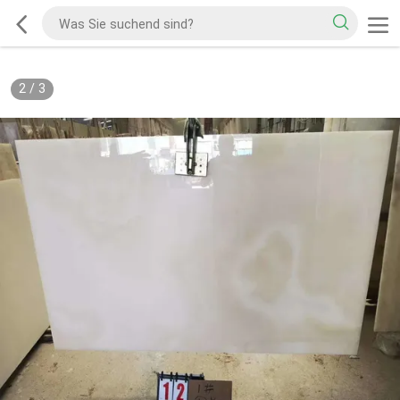
2
/
3