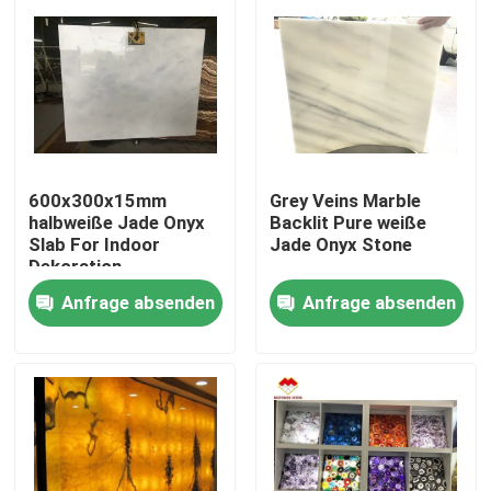
600x300x15mm
Grey Veins Marble
halbweiße Jade Onyx
Backlit Pure weiße
Slab For Indoor
Jade Onyx Stone
Dekoration
Anfrage absenden
Anfrage absenden
Nach Hause
Über uns
Kontakte