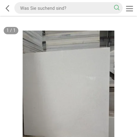
1
/
1