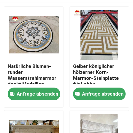
Natürliche Blumen-
Gelber königlicher
runder
hölzerner Korn-
Wasserstrahlmarmor
Marmor-Steinplatte
deckt Medaillon-
für Lobby-
Teppich mit Ziegeln
Wasserstrahlmedaillon
Nach Hause
Anfrage absenden
Anfrage absenden
Über uns
Kontakte