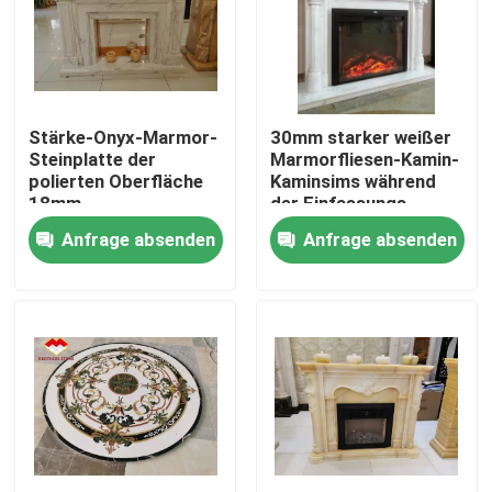
Produkte
Granit-Steinplatten
Stärke-Onyx-Marmor-
30mm starker weißer
Steinplatte der
Marmorfliesen-Kamin-
polierten Oberfläche
Kaminsims während
Granit-Steinfliesen
18mm
der Einfassungs-
Inspirationen
Anfrage absenden
Anfrage absenden
Poliergranit-Stein
Geflammter Granit-Stein
Marmorsteinplatte
Marmorsteinfliese