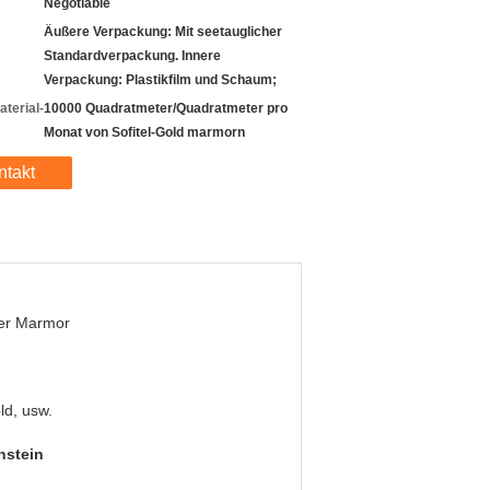
Negotiable
Äußere Verpackung: Mit seetauglicher
Standardverpackung. Innere
Verpackung: Plastikfilm und Schaum;
terial-
10000 Quadratmeter/Quadratmeter pro
Monat von Sofitel-Gold marmorn
ntakt
her Marmor
ld, usw.
nstein