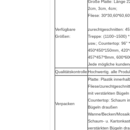
Große Platte: Länge 2
2cm, 3cm, 4cm;
Fliese: 30*30,60*60,60
Verfügbare
zurechtgeschnitten: 45
Größen:
Treppe: (1100~1500) 
usw.; Countertop: 96" *
450*450*150mm, 420*
457*457*8mm, 600*60
Jede mögliche kundeng
Qualitätskontrolle
Hochwertig. alle Produ
Platte: Plastik innerh
Fliese/zurechtgeschnit
mit verstärkten Bügel
Countertop: Schaum inn
Verpacken
Bügeln draußen
Wanne/Becken/Mosaik
Schaum- u. Kartonkaste
verstärkten Bügeln dr