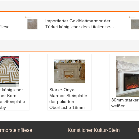
Importierter Goldblattmarmor der
liese
Türkei königlicher deckt italienische
Marmorart des bodens mit Ziegeln
 königlicher
Stärke-Onyx-
ner Korn-
Marmor-Steinplatte
30mm starker
r-Steinplatte
der polierten
weißer
bby-
Oberfläche 18mm
Marmorfliesen
rstrahlmedaillon
Oberflächenverede
Kamin-Kamin
lächenverede
lung:
Polierte, polie
während der
Polierte, polie
rte, zeichnende Obe
Einfassungs-
rmorsteinfliese
Künstlicher Kultur-Stein
zeichnende Obe
rfläche
Inspirationen
e
Marmorart:
Dolomit