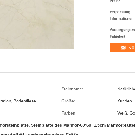
Preis:
Verpackung
Informationen:
Versorgungsma
Fähigkeit:
Ko
Steinname:
Natürlic
ation, Bodenfliese
Größe:
Kunden
Farben:
Weiß, Go
morsteinplatte
,
Steinplatte des Marmor-60*60
,
1.5cm Marmorplatte
anter Auftritt kundengebundene Größe