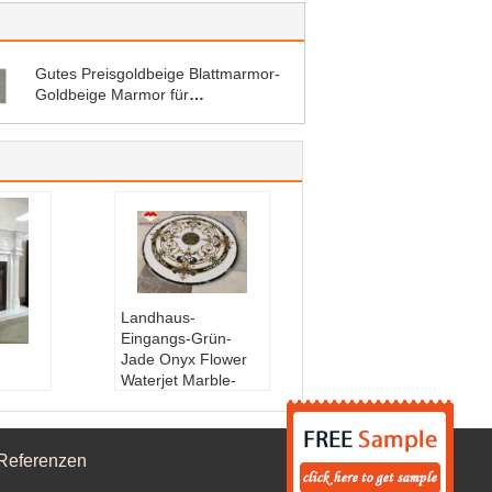
Gutes Preisgoldbeige Blattmarmor-
Goldbeige Marmor für
Inneneinrichtungsmarmor-
Tempelentwurf für Haus
Landhaus-
Eingangs-Grün-
Jade Onyx Flower
Waterjet Marble-
-
Fliesen
sims
Oberflächenverede
lung:
Oberflächenv
Referenzen
eredelung
Steinform:
Große P