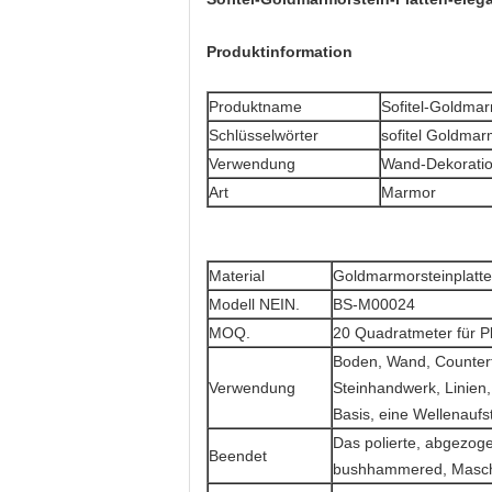
Produktinformation
Produktname
Sofitel-Goldmar
Schlüsselwörter
sofitel Goldmar
Verwendung
Wand-Dekoratio
Art
Marmor
Material
Goldmarmorsteinplatten
Modell NEIN.
BS-M00024
MOQ.
20 Quadratmeter für Pl
Boden, Wand, Counter
Verwendung
Steinhandwerk, Linien,
Basis, eine Wellenaufst
Das polierte, abgezoge
Beendet
bushhammered, Maschin