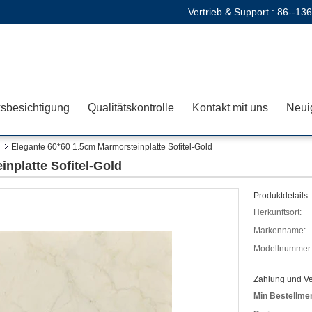
Vertrieb & Support :
86--13
sbesichtigung
Qualitätskontrolle
Kontakt mit uns
Neui
Elegante 60*60 1.5cm Marmorsteinplatte Sofitel-Gold
nplatte Sofitel-Gold
Produktdetails:
Herkunftsort:
Markenname:
Modellnummer
Zahlung und V
Min Bestellme