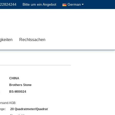
622824244
Bitte um ein Angebot
German
gkeiten
Rechtssachen
CHINA
Brothers Stone
:
BS-M00024
ersand AGB:
nge:
20 Quadratmeter/Quadrat