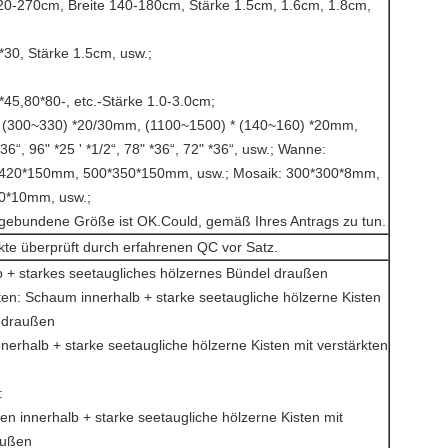
20-270cm, Breite 140-180cm, Stärke 1.5cm, 1.6cm, 1.8cm,
*30, Stärke 1.5cm, usw.;
*45,80*80-, etc.-Stärke 1.0-3.0cm;
* (300~330) *20/30mm, (1100~1500) * (140~160) *20mm,
36“, 96" *25 ' *1/2“, 78" *36“, 72" *36“, usw.; Wanne:
420*150mm, 500*350*150mm, usw.; Mosaik: 300*300*8mm,
0*10mm, usw.;
ebundene Größe ist OK.Could, gemäß Ihres Antrags zu tun.
kte überprüft durch erfahrenen QC vor Satz.
alb + starkes seetaugliches hölzernes Bündel draußen
ten: Schaum innerhalb + starke seetaugliche hölzerne Kisten
n draußen
erhalb + starke seetaugliche hölzerne Kisten mit verstärkten
:
n innerhalb + starke seetaugliche hölzerne Kisten mit
außen