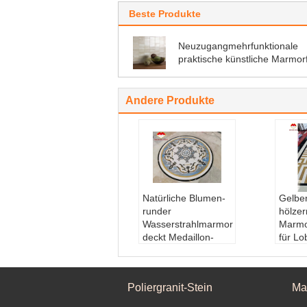
Beste Produkte
Neuzugangmehrfunktionale
praktische künstliche Marmorf
Andere Produkte
Natürliche Blumen-
Gelber
runder
hölzer
Wasserstrahlmarmor
Marmo
deckt Medaillon-
für Lo
Teppich mit Ziegeln
Wasse
Oberflächenverede
Oberf
lung:
Oberflächenv
lung:
Poliergranit-Stein
Ma
eredelung
rte, 
Steinform:
Große P
rfläch