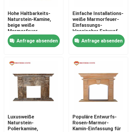
Hohe Haltbarkeits-
Einfache Installations-
Werksbesichtigung
Naturstein-Kamine,
weiße Marmorfeuer-
beige weiße
Einfassungs-
Marmorfeuer-
klassischer Entwurf
Qualitätskontrolle
Einfassung
für Innendekoratives
Anfrage absenden
Anfrage absenden
Kontakt mit uns
Neuigkeiten
Rechtssachen
Bitte um ein Angebot
Luxusweiße
Populäre Entwurfs-
Naturstein-
Rosen-Marmor-
Polierkamine,
Kamin-Einfassung für
Granit-Steinplatten