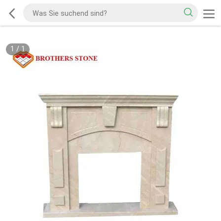
1
/
1