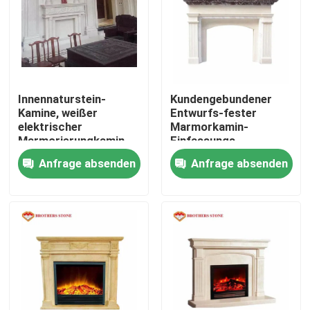
Innennaturstein-
Kundengebundener
Kamine, weißer
Entwurfs-fester
elektrischer
Marmorkamin-
Marmorierungkamin
Einfassungs-
Suny
Flammen-Widerstand
Anfrage absenden
Anfrage absenden
Zu Hause
Produkte
Über uns