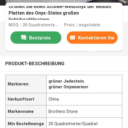
Ordnen Sie einen Schnee-Weißonyx der weißen
Platten des Onyx-Steins großen
lichtdurchlässigen
MOQ：20 Quadratmeter/Quadrat
Preis：negotiable
Bestpreis
Kontaktieren Sie
uns
PRODUKT-BESCHREIBUNG
grüner Jadestein
,
Markieren:
grüner Onyxmarmor
Herkunftsort
China
Markenname
Brothers Stone
Min Bestellmenge
20 Quadratmeter/Quadrat