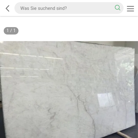
1
/
1