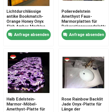
Lichtdurchlässige
Polieredelstein
Werksbesichtigung
antike Bookmatch-
Amethyst Faux-
Orange Honey Onyx
Marmorplatten für
Slab Amber Marbles
Dekorationswandplatte
Qualitätskontrolle
Anfrage absenden
Anfrage absenden
Kontakt mit uns
Neuigkeiten
Rechtssachen
Bitte um ein Angebot
Halb Edelstein-
Rose Rainbow Backlit
Marmor-Möbel-
Jade Onyx-Platte für
Amethyst-Platte für
Länge der
Granit-Steinplatten