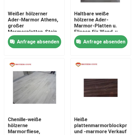
Weißer hölzerner
Haltbare weiße
Produkte
Ader-Marmor Athens,
hölzerne Ader-
großer
Marmor-Platten u.
Marmorplatten-Stein
Fliesen für Wand-u.
Granit-Steinplatten
umweltfreundlich
Fußbodenbelag-
Anfrage absenden
Anfrage absenden
Granit-Steinfliesen
Poliergranit-Stein
Geflammter Granit-Stein
Marmorsteinplatte
Chenille-weiße
Heiße
hölzerne
plattenmarmorblockpreis
Marmorfliese,
und -marmore Verkauf
Marmorsteinfliese