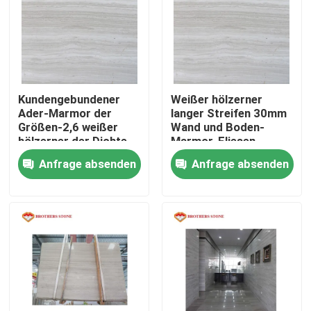
Kundengebundener
Weißer hölzerner
Ader-Marmor der
langer Streifen 30mm
Größen-2,6 weißer
Wand und Boden-
hölzerner der Dichte-
Marmor-Fliesen
30mm
Anfrage absenden
Anfrage absenden
Nach Hause
Über uns
Kontakte