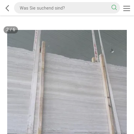
2
/
6