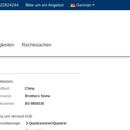
622824244
Bitte um ein Angebot
German
gkeiten
Rechtssachen
tdetails:
ftsort:
China
enname:
Brothers Stone
lnummer:
BS-M00036
ng und Versand AGB:
estellmenge:
5 Quadratmeter/Quadrat