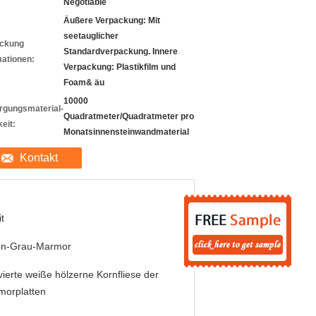
Negotiable
Äußere Verpackung: Mit
seetauglicher
ckung
Standardverpackung. Innere
mationen:
Verpackung: Plastikfilm und
Foam& äu
10000
rgungsmaterial-
Quadratmeter/Quadratmeter pro
eit:
Monatsinnensteinwandmaterial
Kontakt
it
en-Grau-Marmor
ivierte weiße hölzerne Kornfliese der
morplatten