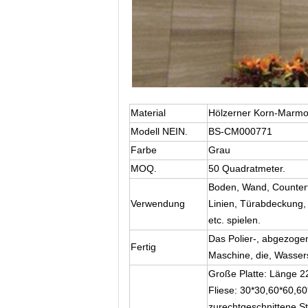
Material
Hölzerner Korn-Marmo
Modell NEIN.
BS-CM000771
Farbe
Grau
MOQ.
50 Quadratmeter.
Boden, Wand, Counter
Verwendung
Linien, Türabdeckung, F
etc. spielen.
Das Polier-, abgezogen
Fertig
Maschine, die, Wassers
Große Platte: Länge 2
Fliese: 30*30,60*60,60
zurechtgeschnittene S