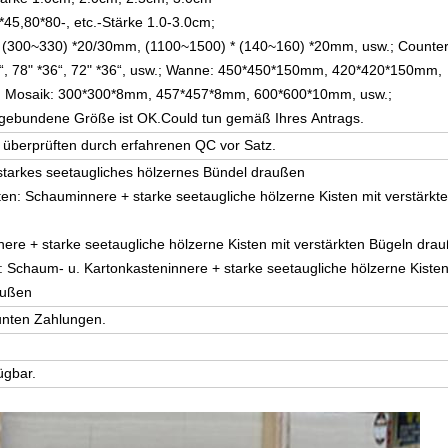
*45,80*80-, etc.-Stärke 1.0-3.0cm;
 (300~330) *20/30mm, (1100~1500) * (140~160) *20mm, usw.; Counter
1/2“, 78" *36“, 72" *36“, usw.; Wanne: 450*450*150mm, 420*420*150mm,
; Mosaik: 300*300*8mm, 457*457*8mm, 600*600*10mm, usw.;
gebundene Größe ist OK.Could tun gemäß Ihres Antrags.
e überprüften durch erfahrenen QC vor Satz.
+ starkes seetaugliches hölzernes Bündel draußen
EINREICHUNGEN
ten: Schauminnere + starke seetaugliche hölzerne Kisten mit verstärkt
ere + starke seetaugliche hölzerne Kisten mit verstärkten Bügeln dra
Schaum- u. Kartonkasteninnere + starke seetaugliche hölzerne Kisten
außen
unten Zahlungen.
ügbar.