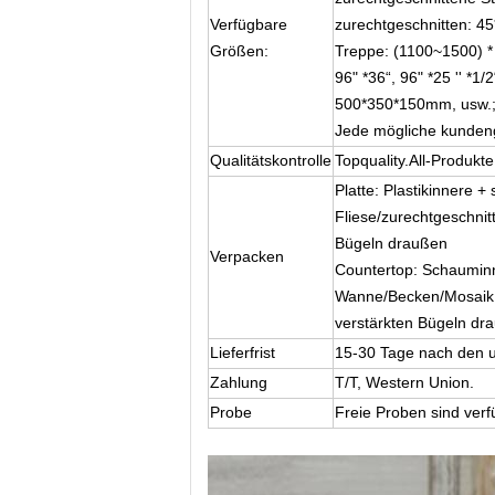
Verfügbare
zurechtgeschnitten: 45
Größen:
Treppe: (1100~1500) *
96" *36“, 96" *25 '' *
500*350*150mm, usw.
Jede mögliche kunden
Qualitätskontrolle
Topquality.All-Produkt
Platte: Plastikinnere 
Fliese/zurechtgeschnit
Bügeln draußen
Verpacken
Countertop: Schauminn
Wanne/Becken/Mosaik: 
verstärkten Bügeln dr
Lieferfrist
15-30 Tage nach den 
Zahlung
T/T, Western Union.
Probe
Freie Proben sind verf