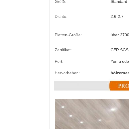
Größe:
Standard
Dichte:
2.6-2.7
Platten-Größe:
über 270
Zertifikat:
CER SGS
Port:
Yunfu od
Hervorheben:
hölzerne