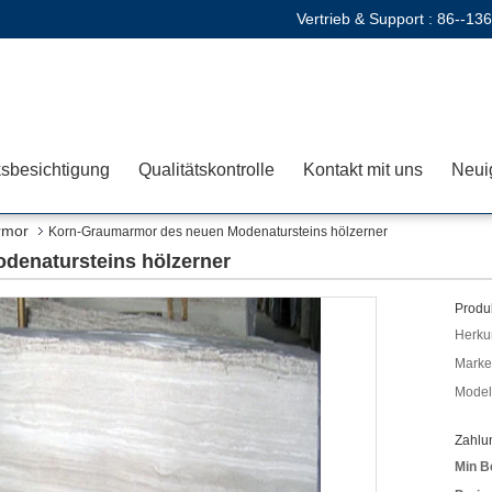
Vertrieb & Support :
86--13
sbesichtigung
Qualitätskontrolle
Kontakt mit uns
Neui
rmor
Korn-Graumarmor des neuen Modenatursteins hölzerner
denatursteins hölzerner
Produk
Herkun
Mark
Model
Zahlu
Min B