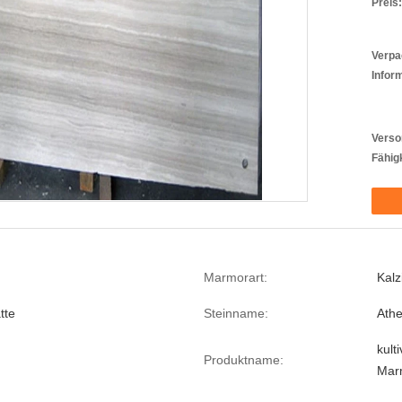
Preis:
Verpa
Infor
Verso
Fähigk
Marmorart:
Kalz
tte
Steinname:
Ath
kult
Produktname:
Mar