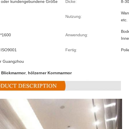
- oder kundengebundene Größe
Dicke:
8-3
Wand
Nutzung:
etc.
Bode
0*1600
Anwendung:
Inne
 ISO9001
Fertig:
Poli
er Guangzhou
r Blickmarmor
,
hölzerner Kornmarmor