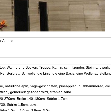
r Athens
Hinterlass eine Nachricht
top, Wanne und Becken, Treppe, Kamin, schnitzendes Steinhandwerk,
Wir rufen Sie bald zurück!
ensterbrett, Schwelle, die Linie, die eine Basis, eine Wellenaufstellung
e, natürliche aplit, Säge-geschnitten, pineappled, bushhammered, die
trahl, gemeißelt gezogen wird, strahlen sand.
20-270cm, Breite 140-180cm, Stärke 1.7cm;
*30, Stärke 1.5cm, usw.;
tärke 1.0cm, 2.0cm, 2.5cm, 3.0cm