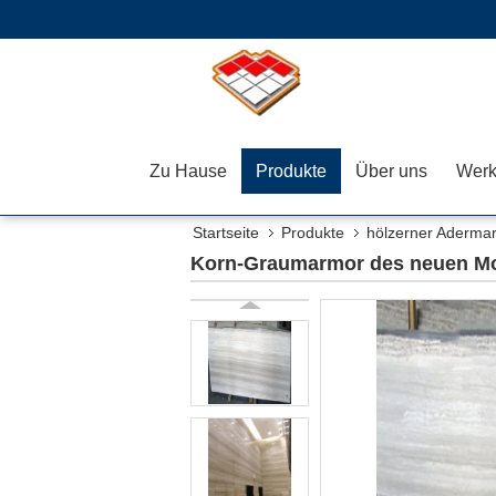
Zu Hause
Produkte
Über uns
Werk
Startseite
Produkte
hölzerner Aderma
Korn-Graumarmor des neuen Mo