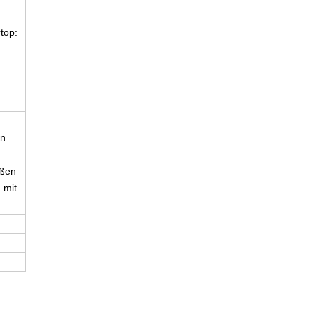
top:
en
ußen
 mit