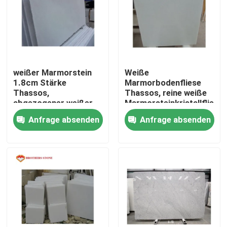
weißer Marmorstein
Weiße
1.8cm Stärke
Marmorbodenfliese
Thassos,
Thassos, reine weiße
abgezogener weißer
Marmorsteinkristallfliese
Kristallpoliermarmor
Anfrage absenden
Anfrage absenden
Zu Hause
Produkte
Über uns