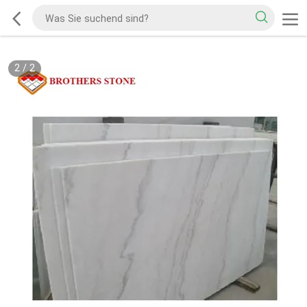
2
/
2