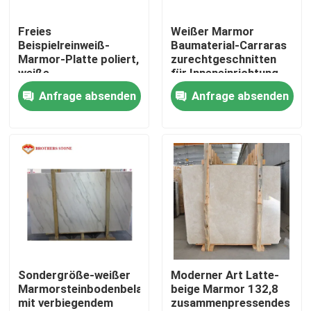
Freies
Weißer Marmor
Werksbesichtigung
Beispielreinweiß-
Baumaterial-Carraras
Marmor-Platte poliert,
zurechtgeschnitten
weiße
für Inneneinrichtung
Qualitätskontrolle
Marmorkristallfliesen
Anfrage absenden
Anfrage absenden
Kontakt mit uns
Neuigkeiten
Rechtssachen
Bitte um ein Angebot
Sondergröße-weißer
Moderner Art Latte-
Marmorsteinbodenbelag
beige Marmor 132,8
mit verbiegendem
zusammenpressendes
Granit-Steinplatten