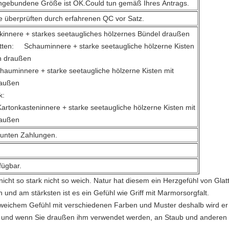
ngebundene Größe ist OK.Could tun gemäß Ihres Antrags.
te überprüften durch erfahrenen QC vor Satz.
re + starkes seetaugliches hölzernes Bündel draußen
itten: Schauminnere + starke seetaugliche hölzerne Kisten
ln draußen
nnere + starke seetaugliche hölzerne Kisten mit
raußen
k:
asteninnere + starke seetaugliche hölzerne Kisten mit
raußen
Hinterlass eine Nachricht
 unten Zahlungen.
Wir rufen Sie bald zurück!
fügbar.
nicht so stark nicht so weich. Natur hat diesem ein Herzgefühl von Glatt
nd am stärksten ist es ein Gefühl wie Griff mit Marmorsorgfalt.
t weichem Gefühl mit verschiedenen Farben und Muster deshalb wird er
t und wenn Sie draußen ihm verwendet werden, an Staub und anderen Par