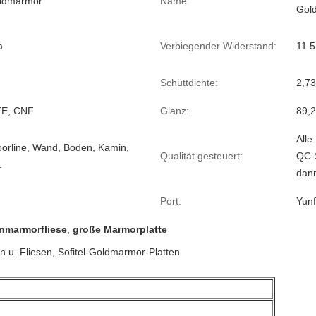
oldmarmor
Name:
Gol
a
Verbiegender Widerstand:
11.
Schüttdichte:
2,7
E, CNF
Glanz:
89,2
Alle
oorline, Wand, Boden, Kamin,
Qualität gesteuert:
QC-
.
dan
Port:
Yun
inmarmorfliese
,
große Marmorplatte
n u. Fliesen, Sofitel-Goldmarmor-Platten