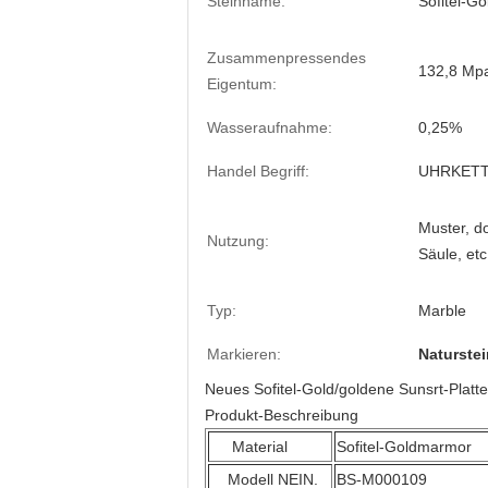
Steinname:
Sofitel-G
Zusammenpressendes
132,8 Mp
Eigentum:
Wasseraufnahme:
0,25%
Handel Begriff:
UHRKETT
Muster, d
Nutzung:
Säule, etc
Typ:
Marble
Markieren:
Naturste
Neues Sofitel-Gold/goldene Sunsrt-Platte
Produkt-Beschreibung
Material
Sofitel-Goldmarmor
Modell NEIN.
BS-M000109