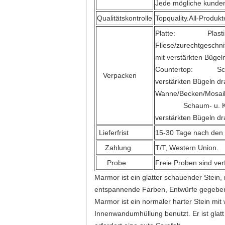
Jede mögliche kunde
Qualitätskontrolle
Topquality.All-Produk
Platte: Plastikinne
Fliese/zurechtgeschn
mit verstärkten Büge
Countertop: Schaumi
Verpacken
verstärkten Bügeln d
Wanne/Becken/Mosai
Schaum- u. Kartonk
verstärkten Bügeln d
Lieferfrist
15-30 Tage nach den
Zahlung
T/T, Western Union.
Probe
Freie Proben sind ver
Marmor ist ein glatter schauender Stein, 
entspannende Farben, Entwürfe gegeben u
Marmor ist ein normaler harter Stein mi
Innenwandumhüllung benutzt. Er ist glat