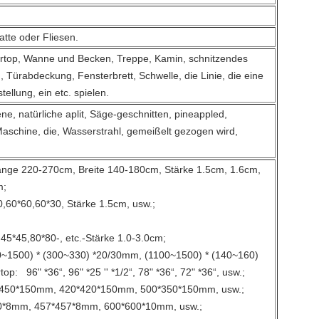
atte oder Fliesen.
rtop, Wanne und Becken, Treppe, Kamin, schnitzendes
, Türabdeckung, Fensterbrett, Schwelle, die Linie, die eine
tellung, ein etc. spielen.
ne, natürliche aplit, Säge-geschnitten, pineappled,
schine, die, Wasserstrahl, gemeißelt gezogen wird,
e 220-270cm, Breite 140-180cm, Stärke 1.5cm, 1.6cm,
m;
60,60*30, Stärke 1.5cm, usw.;
45*45,80*80-, etc.-Stärke 1.0-3.0cm;
0) * (300~330) *20/30mm, (1100~1500) * (140~160)
p: 96" *36“, 96" *25 '' *1/2“, 78" *36“, 72" *36“, usw.;
50mm, 420*420*150mm, 500*350*150mm, usw.;
mm, 457*457*8mm, 600*600*10mm, usw.;