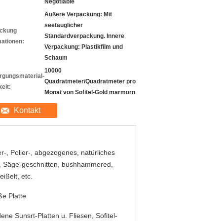
Negotiable
Äußere Verpackung: Mit
seetauglicher
ckung
Standardverpackung. Innere
mationen:
Verpackung: Plastikfilm und
Schaum
10000
rgungsmaterial-
Quadratmeter/Quadratmeter pro
eit:
Monat von Sofitel-Gold marmorn
Kontakt
er-, Polier-, abgezogenes, natürliches
t, Säge-geschnitten, bushhammered,
ißelt, etc.
e Platte
ene Sunsrt-Platten u. Fliesen, Sofitel-