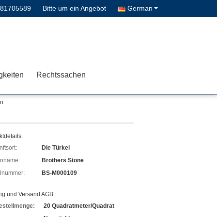
-81705589
Bitte um ein Angebot
German
gkeiten
Rechtssachen
en
tdetails:
ftsort:
Die Türkei
enname:
Brothers Stone
lnummer:
BS-M000109
ng und Versand AGB:
estellmenge:
20 Quadratmeter/Quadrat