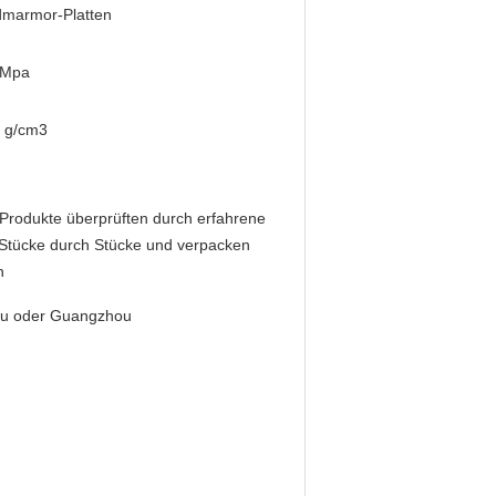
dmarmor-Platten
5Mpa
3 g/cm3
 Produkte überprüften durch erfahrene
Stücke durch Stücke und verpacken
n
fu oder Guangzhou