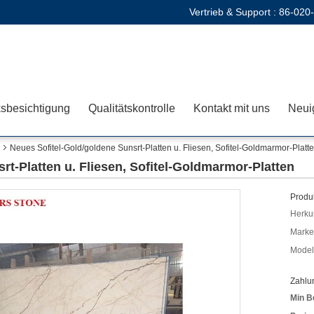
Vertrieb & Support :
86-020
sbesichtigung
Qualitätskontrolle
Kontakt mit uns
Neui
Neues Sofitel-Gold/goldene Sunsrt-Platten u. Fliesen, Sofitel-Goldmarmor-Platt
rt-Platten u. Fliesen, Sofitel-Goldmarmor-Platten
Produk
Herkun
Mark
Model
Zahlu
Min B