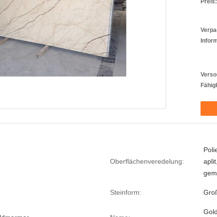
Preis:
Verpa
Infor
Verso
Fähigk
Poli
Oberflächenveredelung:
apli
geme
Steinform:
Groß
Gold