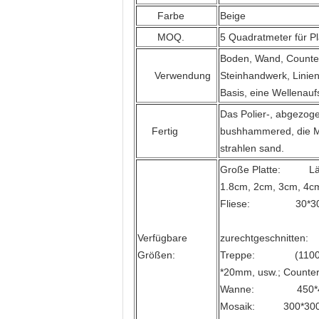
Farbe
Beige
MOQ.
5 Quadratmeter für Pl
Boden, Wand, Counte
Verwendung
Steinhandwerk, Linien
Basis, eine Wellenaufs
Das Polier-, abgezoge
Fertig
bushhammered, die Ma
strahlen sand.
Große Platte: Läng
1.8cm, 2cm, 3cm, 4c
Fliese: 30*30,60*
Verfügbare
zurechtgeschnitten: 
Größen:
Treppe: (1100~150
*20mm, usw.; Counterto
Wanne: 450*450*1
Mosaik: 300*300*8