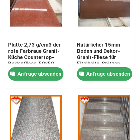
Platte 2,73 g/cm3 der
Natürlicher 15mm
rote Farbraue Granit-
Boden und Dekor-
Küche Countertop-
Granit-Fliese für
Bodenfliese-50x50
Eitelkeits-Spitzen
Anfrage absenden
Anfrage absenden
Nach Hause
Über uns
Kontakte