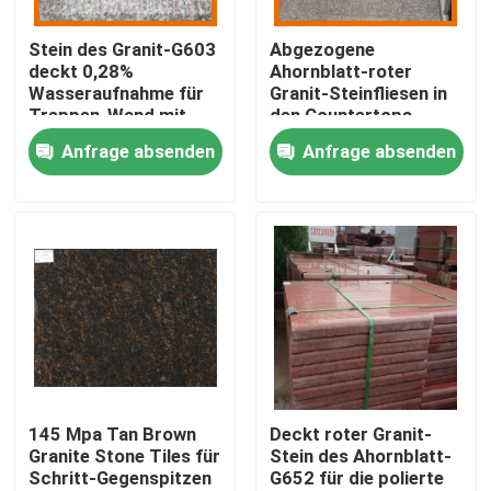
Stein des Granit-G603
Abgezogene
Produkte
deckt 0,28%
Ahornblatt-roter
Wasseraufnahme für
Granit-Steinfliesen in
Treppen-Wand mit
den Countertops
Granit-Steinplatten
Ziegeln
Anfrage absenden
Anfrage absenden
Granit-Steinfliesen
Poliergranit-Stein
Geflammter Granit-Stein
Marmorsteinplatte
145 Mpa Tan Brown
Deckt roter Granit-
Granite Stone Tiles für
Stein des Ahornblatt-
Schritt-Gegenspitzen
G652 für die polierte
Marmorsteinfliese