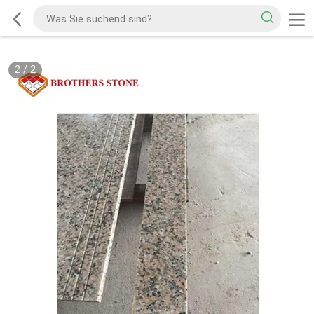
2
/
2